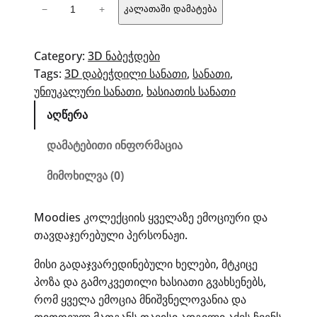
რაოდენობა:
−
+
კალათაში დამატება
Moodies
ხასიათის
სანათი
Category:
3D ნაბეჭდები
–
Tags:
3D დაბეჭდილი სანათი
, 
სანათი
, 
გაბუტული
უნიუკალური სანათი
, 
ხასიათის სანათი
აღწერა
დამატებითი ინფორმაცია
მიმოხილვა (0)
Moodies კოლექციის ყველაზე ემოციური და
თავდაჯერებული პერსონაჟი.
მისი გადაჯვარედინებული ხელები, მტკიცე
პოზა და გამოკვეთილი ხასიათი გვახსენებს,
რომ ყველა ემოცია მნიშვნელოვანია და
თითოეულ მათგანს თავისი ადგილი აქვს ჩვენს