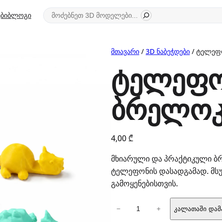
ძიება
ბი
ბლოგი
მთავარი
/
3D ნაბეჭდები
/ ტელეფ
ტელეფო
ბრელოკ
4,00
₾
მხიარული და პრაქტიკული ბ
ტელეფონის დასადგამად. მს
გამოყენებისთვის.
რაოდენობა:
−
+
კალათაში დამ
ტელეფონის