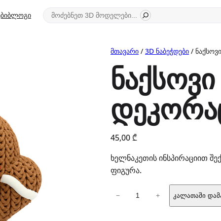
ძიება
ბი
ბლოგი
მთავარი
/
3D ნაბეჭდები
/ ნაქსოვ
ნაქსოვი
დეკორა
45,00
₾
ხელნაკეთის ინსპირაციით შ
ფიგურა.
რაოდენობა:
−
+
კალათაში დამ
ნაქსოვი
ჯინჯერბრედის