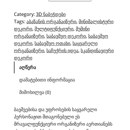
შთაგონებული
ორგანიზერი
Category:
3D ნაბეჭდები
Tags:
აბაზანის ორგანაიზერი
, 
მინიმალისტური
დეკორი
, 
მულტიფუნქციური
, 
მუმინი
ორგანაიზერი
, 
საბავშვო დეკორი
, 
საბავშვო
დეკორი
, 
საბავშვო ოთახი
, 
საყვარელი
ორგანაიზერი
, 
საჩუქრის იდეა
, 
სკანდინავიური
დეკორი
აღწერა
დამატებითი ინფორმაცია
მიმოხილვა (0)
ბავშვებისა და უფროსების საყვარელი
პერსონაჟით შთაგონებული ეს
მრავალფუნქციური ორგანიზერი აერთიანებს