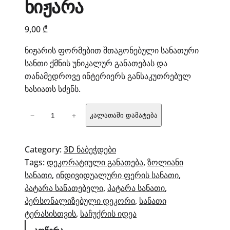
ნიჟარა
9,00
₾
ნიჟარის ფორმებით შთაგონებული სანათური
სანთი ქმნის უნიკალურ განათებას და
თანამედროვე ინტერიერს განსაკუთრებულ
ხასიათს სძენს.
რაოდენობა:
−
+
კალათაში დამატება
ლუმინა
სანათი
–
Category:
3D ნაბეჭდები
ნიჟარა
Tags:
დეკორატიული განათება
, 
ზოლიანი
სანათი
, 
ინდივიდუალური ფერის სანათი
, 
პატარა სანათებელი
, 
პატარა სანათი
, 
პერსონალიზებული დეკორი
, 
სანათი
ტერასისთვის
, 
საჩუქრის იდეა