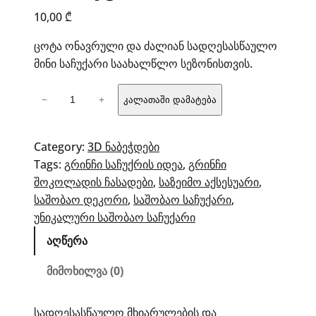
10,00
₾
ცოტა ონავრული და ძალიან სადღესასწაულო
მინი საჩუქარი საახალწლო სეზონისთვის.
რაოდენობა:
−
+
კალათაში დამატება
გრინჩი
–
შოკოლადის
Category:
3D ნაბეჭდები
ჩასადები
Tags:
გრინჩი საჩუქრის იდეა
, 
გრინჩი
შოკოლადის ჩასადები
, 
საზეიმო აქსესუარი
, 
საშობაო დეკორი
, 
საშობაო საჩუქარი
, 
უნიკალური საშობაო საჩუქარი
აღწერა
მიმოხილვა (0)
სადღესასწაულო მხიარულების და