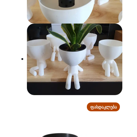
PRODUCT
ᲤᲐᲡᲓᲐᲙᲚᲔᲑᲐ
ON
SALE