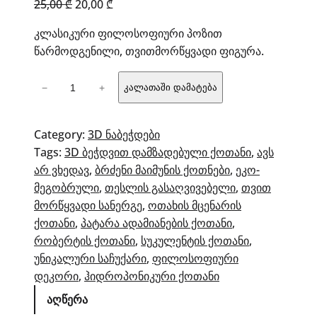
Original
Current
25,00
₾
20,00
₾
price
price
კლასიკური ფილოსოფიური პოზით
was:
is:
წარმოდგენილი, თვითმორწყვადი ფიგურა.
25,00 ₾.
20,00 ₾.
რაოდენობა:
−
+
კალათაში დამატება
„არ
დაინახო
ავი“
Category:
3D ნაბეჭდები
–
Tags:
3D ბეჭდვით დამზადებული ქოთანი
, 
ავს
ფილოსოფიური
არ ვხედავ
, 
ბრძენი მაიმუნის ქოთნები
, 
ეკო-
ქოთანი
მეგობრული
, 
თესლის გასაღვივებელი
, 
თვით
მორწყვადი სანერგე
, 
ოთახის მცენარის
ქოთანი
, 
პატარა ადამიანების ქოთანი
, 
რობერტის ქოთანი
, 
სუკულენტის ქოთანი
, 
უნიკალური საჩუქარი
, 
ფილოსოფიური
დეკორი
, 
ჰიდროპონიკური ქოთანი
აღწერა