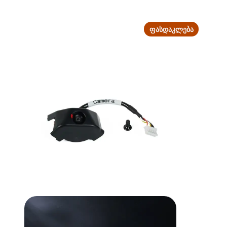
PRODUCT
ᲤᲐᲡᲓᲐᲙᲚᲔᲑᲐ
ON
SALE