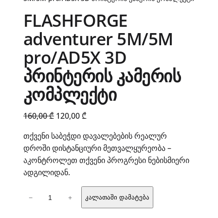
FLASHFORGE
adventurer 5M/5M
pro/AD5X 3D
პრინტერის კამერის
კომპლექტი
Original
Current
160,00
₾
120,00
₾
price
price
თქვენი საბეჭდი დავალებების რეალურ
was:
is:
დროში დისტანციური მეთვალყურეობა –
160,00 ₾.
120,00 ₾.
აკონტროლეთ თქვენი პროგრესი ნებისმიერი
ადგილიდან.
რაოდენობა:
−
+
კალათაში დამატება
FLASHFORGE
adventurer