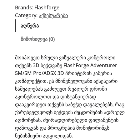
5M/5M
Brands:
Flashforge
pro/AD5X
Category:
აქსესუარები
3D
აღწერა
პრინტერის
კამერის
მიმოხილვა (0)
კომპლექტი
მოიპოვეთ სრული ვიზუალური კონტროლი
თქვენს 3D ბეჭდვაზე FlashForge Adventurer
5M/5M Pro/AD5X 3D პრინტერის კამერის
კომპლექტით. ეს მნიშვნელოვანი აქსესუარი
საშუალებას გაძლევთ რეალურ დროში
აკონტროლოთ და დისტანციურად
დააკვირდეთ თქვენს საბეჭდ დავალებებს, რაც
უზრუნველყოფს ბეჭდვის შეცდომების ადრეულ
აღმოჩენას, ძვირადღირებული ფილამენტის
დაზოგვას და პროგრესის მონიტორინგს
ნებისმიერი ადგილიდან.