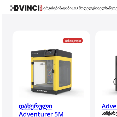
სერვისები
მაღაზია
3D მოდელები
ხელსაწყოე
PRODUCT
ᲤᲐᲡᲓᲐᲙᲚᲔᲑᲐ
ON
SALE
დახურული
Adve
Adventurer 5M
სიჩქარ