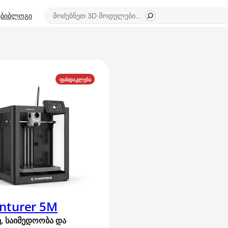
ძიება
ბი
ბლოგი
PRODUCT
ᲤᲐᲡᲓᲐᲙᲚᲔᲑᲐ
ON
SALE
nturer 5M
ე, საიმედოობა და