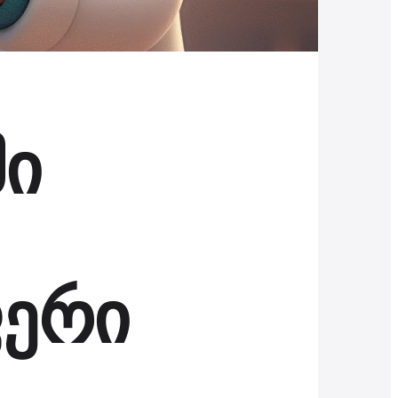
მი
ფერი