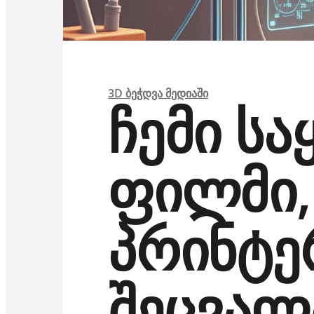
3D ᲑᲔᲭᲓᲕᲐ ᲛᲔᲓᲘᲐᲨᲘ
ჩემი სა
ფილმი,
პრინტე
შეცვალ