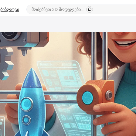
ძიება
ბი
ბლოგი