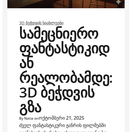
3D ᲑᲔᲭᲓᲕᲘᲡ ᲡᲘᲐᲮᲚᲔᲔᲑᲘ
სამეცნიერო
ფანტასტიკიდ
ან
რეალობამდე:
3D ბეჭდვის
გზა
ოქტომბერი 21, 2025
By Natia on
ძველ ფანტასტიკური ჟანრის ფილმებში