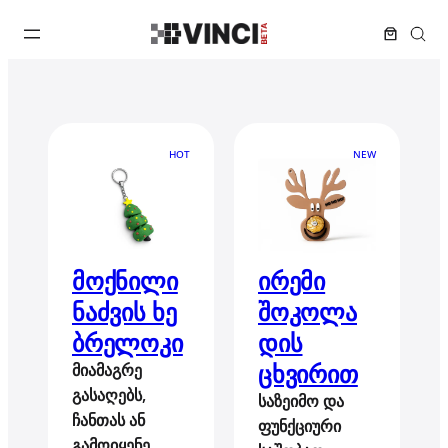
HOT
NEW
მოქნილი
ირემი
ნაძვის ხე
შოკოლა
ბრელოკი
დის
ცხვირით
მიამაგრე
გასაღებს,
საზეიმო და
ჩანთას ან
ფუნქციური
გამოიყენე,